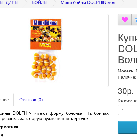
Ы, ДИПЫ
БОЙЛЫ
Мини бойлы DOLPHIN мед
Куп
DOL
Вол
Модель:
Наличие:
30р.
ание
Отзывов (0)
Количеств
ойлы DOLPHIN имеют форму бочонка. На бойлах
 резинка, за которую нужно цеплять крючок.
еристика
:
ед