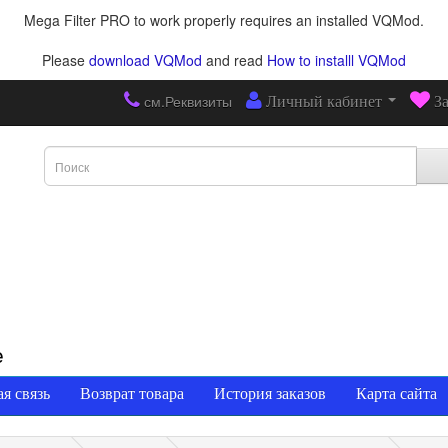
Mega Filter PRO to work properly requires an installed VQMod.
Please
download VQMod
and read
How to installl VQMod
см.Реквизиты
Личный кабинет
З
е
я связь
Возврат товара
История заказов
Карта сайта