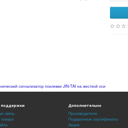
нический сигнализатор поклевки JIN-TAI на жесткой оси
 поддержки
Дополнительно
я связь
Производители
 товара
Подарочные сертификаты
айта
Акции