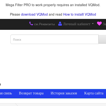
Mega Filter PRO to work properly requires an installed VQMod.
Please
download VQMod
and read
How to installl VQMod
см.Реквизиты
Личный кабинет
З
е
я связь
Возврат товара
История заказов
Карта сайта