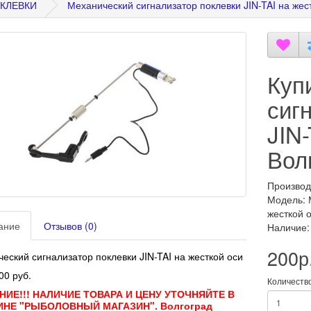
КЛЕВКИ
Механический сигнализатор поклевки JIN-TAI на жес
Куп
сиг
JIN-
Вол
Производ
Модель: 
жесткой 
ание
Отзывов (0)
Наличие:
200р
еский сигнализатор поклевки JIN-TAI на жесткой оси
00 руб.
Количеств
ИЕ!!! НАЛИЧИЕ ТОВАРА И ЦЕНУ УТОЧНЯЙТЕ В
ИНЕ "РЫБОЛОВНЫЙ МАГАЗИН". Волгоград