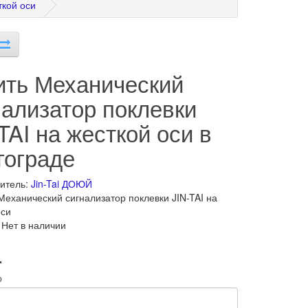
ткой оси
ить Механический
нализатор поклевки
TAI на жесткой оси в
гограде
итель:
Jin-Tai ДОЮЙ
Механический сигнализатор поклевки JIN-TAI на
оси
 Нет в наличии
.
о