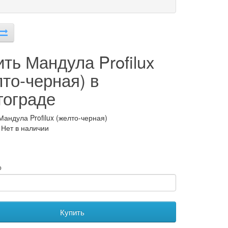
ить Мандула Profilux
лто-черная) в
гограде
Мандула Profilux (желто-черная)
 Нет в наличии
о
Купить