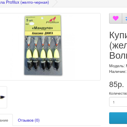
а Profilux (желто-черная)
Куп
(же
Вол
Модель: 
Наличие:
85р.
Количеств
ание
Отзывов (0)