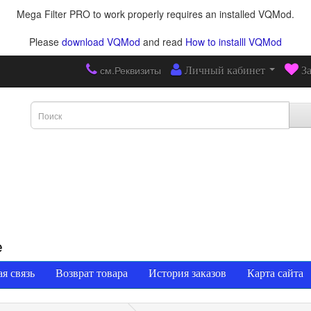
Mega Filter PRO to work properly requires an installed VQMod.
Please
download VQMod
and read
How to installl VQMod
см.Реквизиты
Личный кабинет
З
е
я связь
Возврат товара
История заказов
Карта сайта