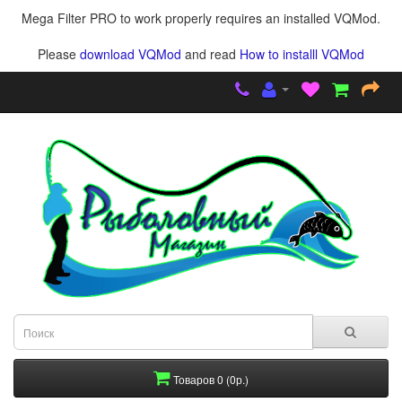
Mega Filter PRO to work properly requires an installed VQMod.
Please
download VQMod
and read
How to installl VQMod
Товаров 0 (0р.)