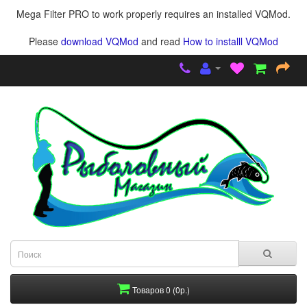
Mega Filter PRO to work properly requires an installed VQMod.
Please
download VQMod
and read
How to installl VQMod
Товаров 0 (0р.)