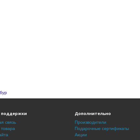
бур
 поддержки
Дополнительно
я связь
Производители
 товара
Подарочные сертификаты
айта
Акции