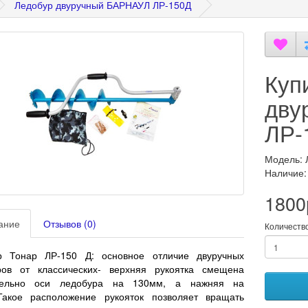
Ледобур двуручный БАРНАУЛ ЛР-150Д
Куп
дву
ЛР-
Модель: 
Наличие:
1800
ание
Отзывов (0)
Количеств
р Тонар ЛР-150 Д: основное отличие двуручных
ров от классических- верхняя рукоятка смещена
тельно оси ледобура на 130мм, а нажняя на
Такое расположение рукояток позволяет вращать