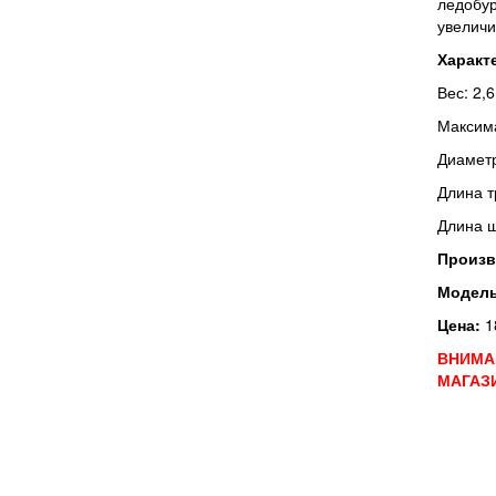
ледоб
увеличи
Характ
Вес: 2,6
Максима
Диаметр
Длина т
Длина ш
Произв
Модел
Цена:
1
ВНИМА
МАГАЗ