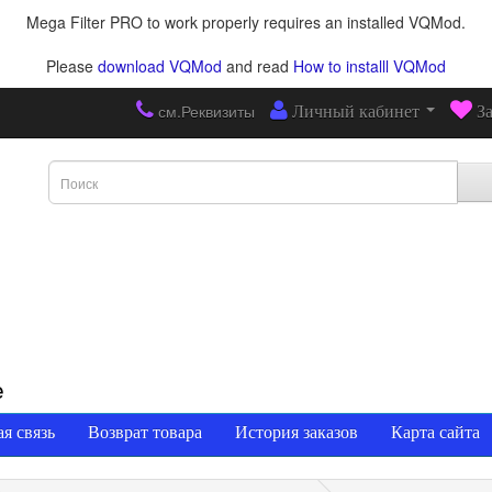
Mega Filter PRO to work properly requires an installed VQMod.
Please
download VQMod
and read
How to installl VQMod
см.Реквизиты
Личный кабинет
З
е
я связь
Возврат товара
История заказов
Карта сайта