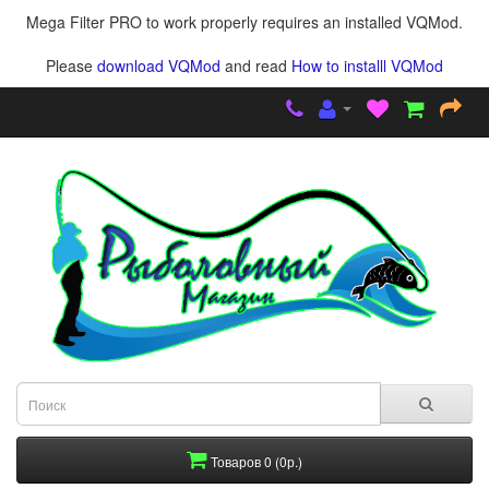
Mega Filter PRO to work properly requires an installed VQMod.
Please
download VQMod
and read
How to installl VQMod
Товаров 0 (0р.)