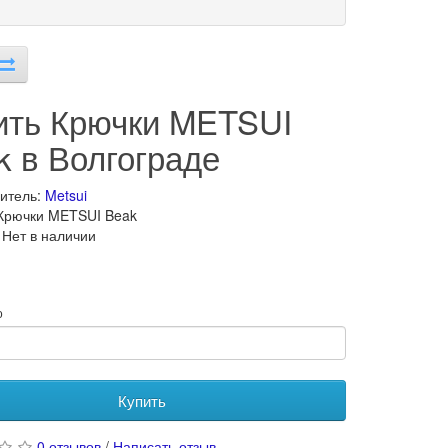
ить Крючки METSUI
k в Волгограде
итель:
Metsui
Крючки METSUI Beak
 Нет в наличии
о
Купить
0 отзывов
/
Написать отзыв