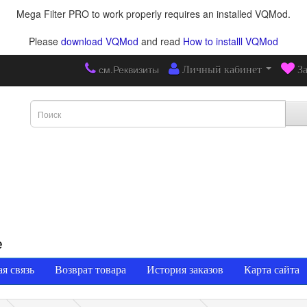
Mega Filter PRO to work properly requires an installed VQMod.
Please
download VQMod
and read
How to installl VQMod
см.Реквизиты
Личный кабинет
З
е
я связь
Возврат товара
История заказов
Карта сайта