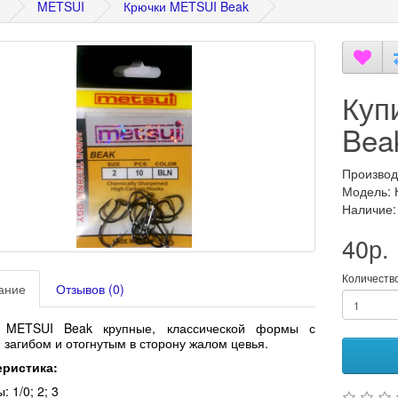
METSUI
Крючки METSUI Beak
Куп
Bea
Производ
Модель: 
Наличие:
40р.
Количеств
ание
Отзывов (0)
 METSUI Beak крупные, классической формы с
 загибом и отогнутым в сторону жалом цевья.
еристика:
 1/0; 2; 3