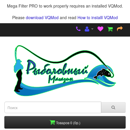
Mega Filter PRO to work properly requires an installed VQMod.
Please
download VQMod
and read
How to installl VQMod
Товаров 0 (0р.)