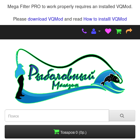
Mega Filter PRO to work properly requires an installed VQMod.
Please
download VQMod
and read
How to installl VQMod
Товаров 0 (0р.)