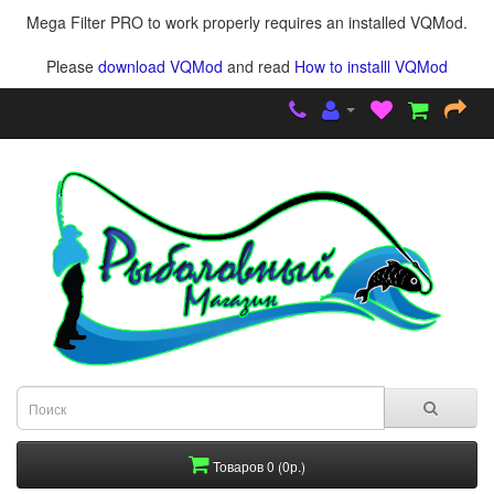
Mega Filter PRO to work properly requires an installed VQMod.
Please
download VQMod
and read
How to installl VQMod
Товаров 0 (0р.)