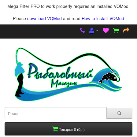
Mega Filter PRO to work properly requires an installed VQMod.
Please
download VQMod
and read
How to installl VQMod
Товаров 0 (0р.)