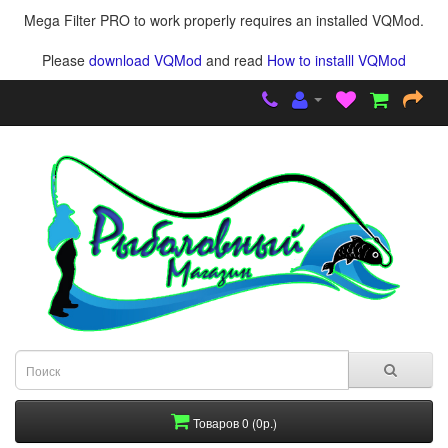
Mega Filter PRO to work properly requires an installed VQMod.
Please
download VQMod
and read
How to installl VQMod
Товаров 0 (0р.)