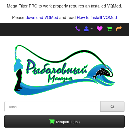
Mega Filter PRO to work properly requires an installed VQMod.
Please
download VQMod
and read
How to installl VQMod
Товаров 0 (0р.)