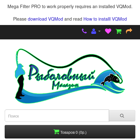
Mega Filter PRO to work properly requires an installed VQMod.
Please
download VQMod
and read
How to installl VQMod
Товаров 0 (0р.)