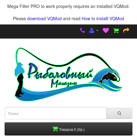
Mega Filter PRO to work properly requires an installed VQMod.
Please
download VQMod
and read
How to installl VQMod
Товаров 0 (0р.)