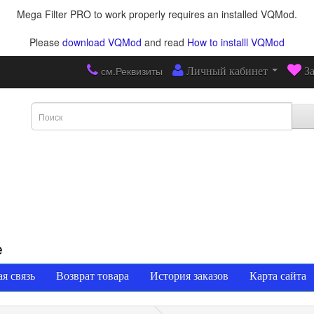
Mega Filter PRO to work properly requires an installed VQMod.
Please
download VQMod
and read
How to installl VQMod
см.Реквизиты
Личный кабинет
З
е
я связь
Возврат товара
История заказов
Карта сайта