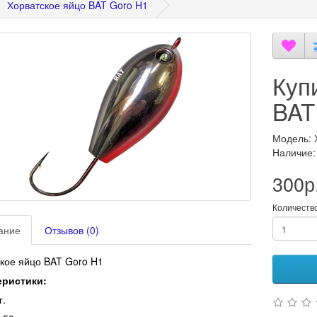
Хорватское яйцо BAT Goro H1
Куп
BAT
Модель: 
Наличие:
300р
Количеств
ание
Отзывов (0)
кое яйцо BAT Goro H1
еристики:
г.