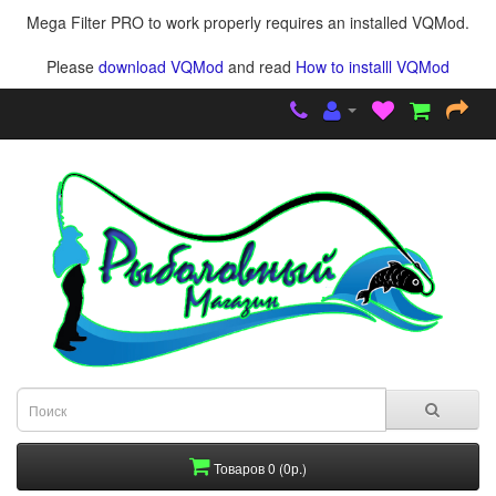
Mega Filter PRO to work properly requires an installed VQMod.
Please
download VQMod
and read
How to installl VQMod
Товаров 0 (0р.)