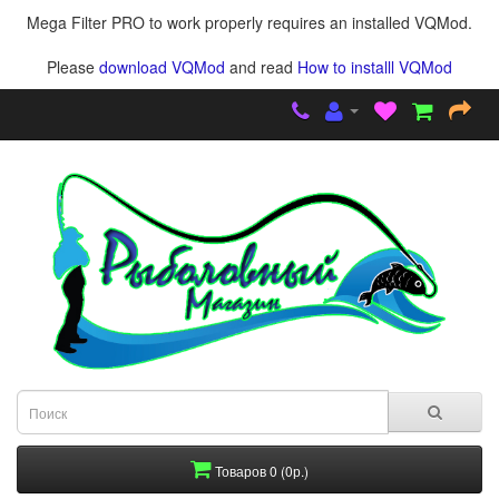
Mega Filter PRO to work properly requires an installed VQMod.
Please
download VQMod
and read
How to installl VQMod
Товаров 0 (0р.)