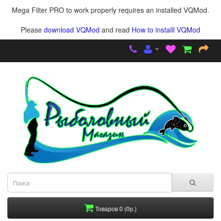
Mega Filter PRO to work properly requires an installed VQMod.
Please
download VQMod
and read
How to installl VQMod
Товаров 0 (0р.)