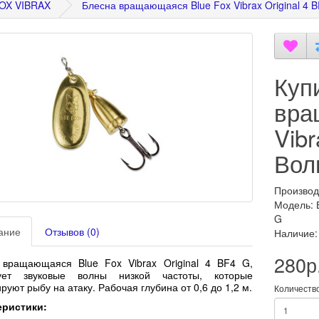
OX VIBRAX
Блесна вращающаяся Blue Fox Vibrax Original 4 
Куп
вра
Vibr
Вол
Производ
Модель: 
G
ание
Отзывов (0)
Наличие:
280р
 вращающаяся Blue Fox Vibrax Original 4 BF4 G,
ует звуковые волны низкой частоты, которые
руют рыбу на атаку. Рабочая глубина от 0,6 до 1,2 м.
Количеств
еристики: