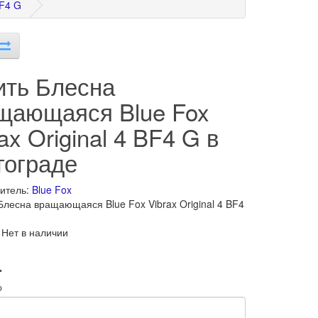
BF4 G
ить Блесна
щающаяся Blue Fox
ax Original 4 BF4 G в
гограде
итель:
Blue Fox
Блесна вращающаяся Blue Fox Vibrax Original 4 BF4
 Нет в наличии
.
о