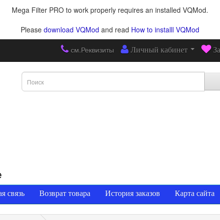
Mega Filter PRO to work properly requires an installed VQMod.
Please
download VQMod
and read
How to installl VQMod
см.Реквизиты
Личный кабинет
З
е
я связь
Возврат товара
История заказов
Карта сайта