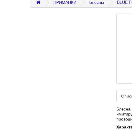
ПРИМАНКИ
Блесны
BLUE F
Опис
Блесна
имитир
провоци
Характ