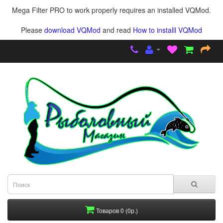
Mega Filter PRO to work properly requires an installed VQMod.
Please
download VQMod
and read
How to installl VQMod
Товаров 0 (0р.)