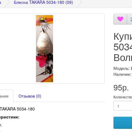
A
Блесна TAKARA 5034-180 (09)
Куп
5034
Вол
Модель: 
Наличие:
95р.
ание
Отзывов (0)
Количеств
 TAKARA 5034-180
еристики:
г.