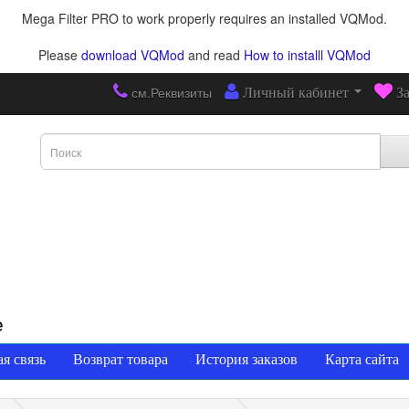
Mega Filter PRO to work properly requires an installed VQMod.
Please
download VQMod
and read
How to installl VQMod
см.Реквизиты
Личный кабинет
З
е
я связь
Возврат товара
История заказов
Карта сайта