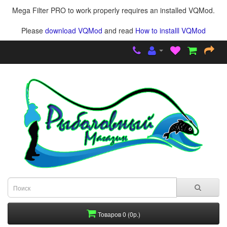
Mega Filter PRO to work properly requires an installed VQMod.
Please
download VQMod
and read
How to installl VQMod
Товаров 0 (0р.)