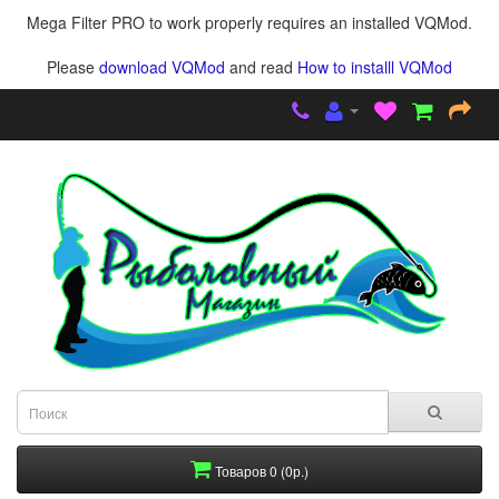
Mega Filter PRO to work properly requires an installed VQMod.
Please
download VQMod
and read
How to installl VQMod
Товаров 0 (0р.)