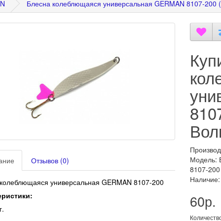
N
Блесна колеблющаяся универсальная GERMAN 8107-200 (
Куп
кол
уни
8107
Вол
Производ
Модель:
ание
Отзывов (0)
8107-200
Наличие:
 колеблющаяся универсальная GERMAN 8107-200
еристики:
60р.
г.
Количеств