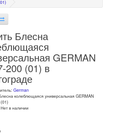
01)
ить Блесна
еблющаяся
версальная GERMAN
-200 (01) в
гограде
итель:
German
 Блесна колеблющаяся универсальная GERMAN
 (01)
 Нет в наличии
о