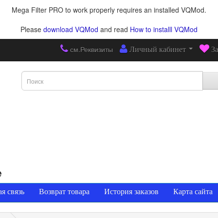
Mega Filter PRO to work properly requires an installed VQMod.
Please
download VQMod
and read
How to installl VQMod
см.Реквизиты
Личный кабинет
З
е
я связь
Возврат товара
История заказов
Карта сайта