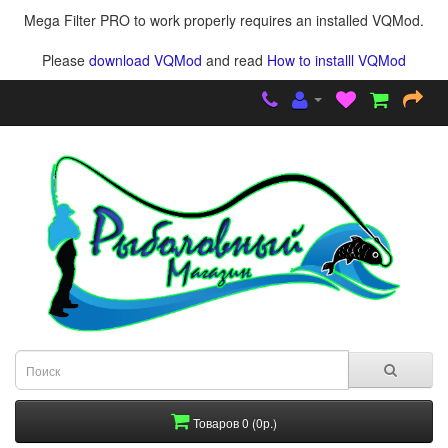
Mega Filter PRO to work properly requires an installed VQMod.
Please
download VQMod
and read
How to installl VQMod
Товаров 0 (0р.)