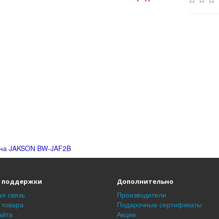
на JAKSON BW-JAF2B
 поддержки
Дополнительно
я связь
Производители
 товара
Подарочные сертификаты
айта
Акции