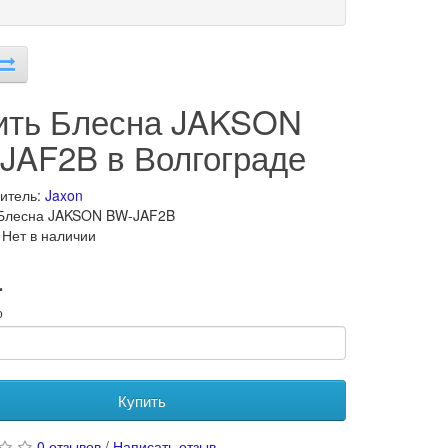
ить Блесна JAKSON
JAF2B в Волгограде
итель:
Jaxon
 Блесна JAKSON BW-JAF2B
 Нет в наличии
.
о
Купить
0 отзывов
/
Написать отзыв