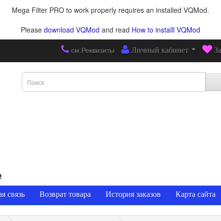
Mega Filter PRO to work properly requires an installed VQMod.
Please
download VQMod
and read
How to installl VQMod
см.Реквизиты
Личный кабинет
З
е
я связь
Возврат товара
История заказов
Карта сайта