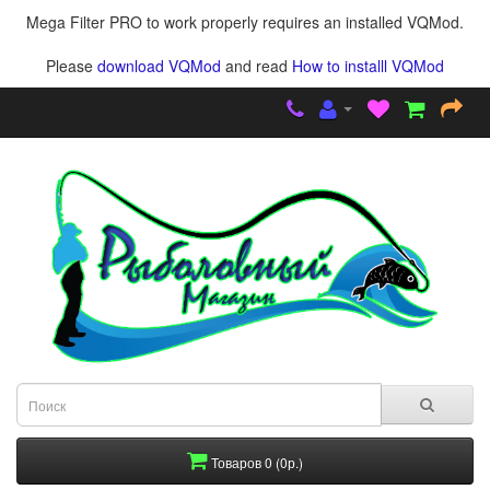
Mega Filter PRO to work properly requires an installed VQMod.
Please
download VQMod
and read
How to installl VQMod
Товаров 0 (0р.)