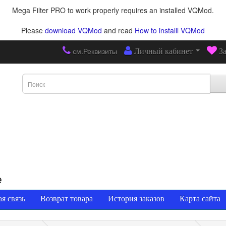
Mega Filter PRO to work properly requires an installed VQMod.
Please
download VQMod
and read
How to installl VQMod
см.Реквизиты
Личный кабинет
З
е
я связь
Возврат товара
История заказов
Карта сайта