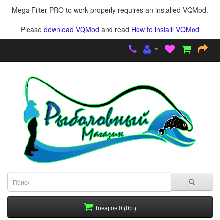
Mega Filter PRO to work properly requires an installed VQMod.
Please
download VQMod
and read
How to installl VQMod
Товаров 0 (0р.)