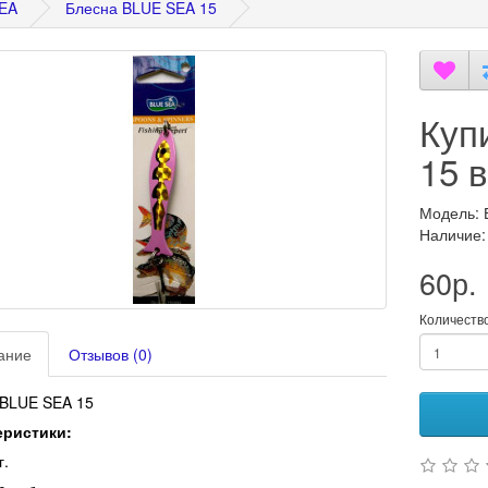
EA
Блесна BLUE SEA 15
Куп
15 
Модель: 
Наличие:
60р.
Количеств
ание
Отзывов (0)
 BLUE SEA 15
еристики:
г.