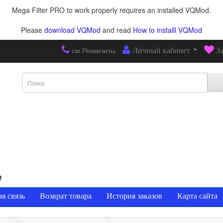
Mega Filter PRO to work properly requires an installed VQMod.
Please
download VQMod
and read
How to installl VQMod
см.Реквизиты
Личный кабинет
З
е
я связь
Возврат товара
История заказов
Карта сайта