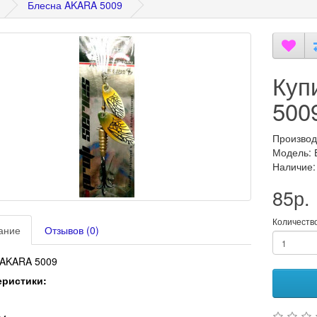
Блесна AKARA 5009
Куп
500
Производ
Модель: 
Наличие:
85р.
Количеств
ание
Отзывов (0)
 AKARA 5009
еристики: