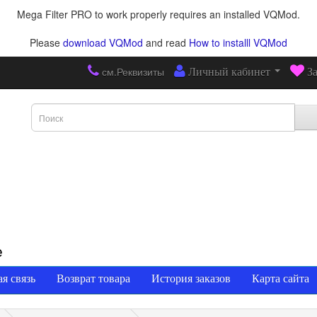
Mega Filter PRO to work properly requires an installed VQMod.
Please
download VQMod
and read
How to installl VQMod
см.Реквизиты
Личный кабинет
З
е
я связь
Возврат товара
История заказов
Карта сайта