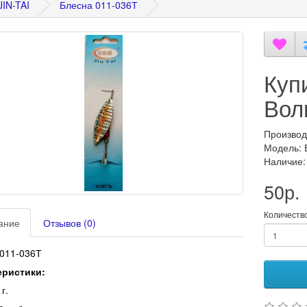
IN-TAI
Блесна 011-036Т
Куп
Вол
Производ
Модель: 
Наличие:
50р.
Количеств
ание
Отзывов (0)
011-036Т
еристики:
г.