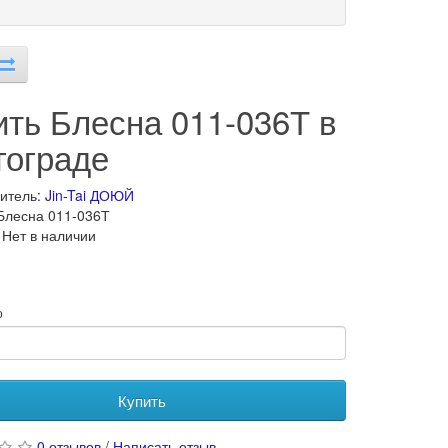
ить Блесна 011-036Т в
гограде
итель:
Jin-Tai ДОЮЙ
Блесна 011-036Т
 Нет в наличии
о
Купить
0 отзывов
/
Написать отзыв