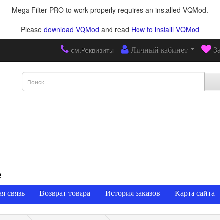
Mega Filter PRO to work properly requires an installed VQMod.
Please
download VQMod
and read
How to installl VQMod
см.Реквизиты
Личный кабинет
З
е
я связь
Возврат товара
История заказов
Карта сайта