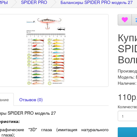
ИРЫ
SPIDER PRO
Балансиры SPIDER PRO модель 27
Куп
SPI
Вол
Производ
Модель: 
Наличие:
110р
ание
Отзывов (0)
Количеств
иры SPIDER PRO модель 27
еристика:
графические "3D" глаза (имитация натурального
 глаза);