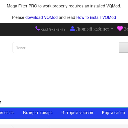
Mega Filter PRO to work properly requires an installed VQMod.
Please
download VQMod
and read
How to installl VQMod
см.Реквизиты
Личный кабинет
З
е
я связь
Возврат товара
История заказов
Карта сайта