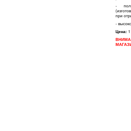
- поли
(изгото
при отр
- высок
Цена:
1
ВНИМА
МАГАЗ