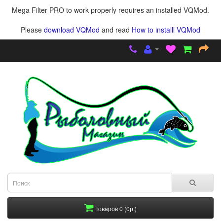
Mega Filter PRO to work properly requires an installed VQMod.
Please
download VQMod
and read
How to installl VQMod
Товаров 0 (0р.)