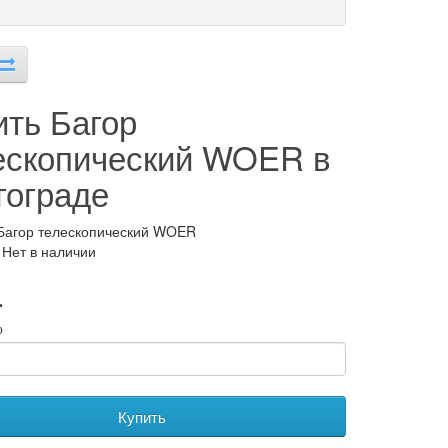
ить Багор
ескопический WOER в
гограде
Багор телескопический WOER
 Нет в наличии
.
о
Купить