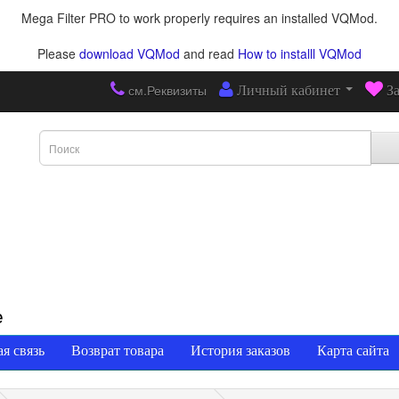
Mega Filter PRO to work properly requires an installed VQMod.
Please
download VQMod
and read
How to installl VQMod
см.Реквизиты
Личный кабинет
З
е
я связь
Возврат товара
История заказов
Карта сайта