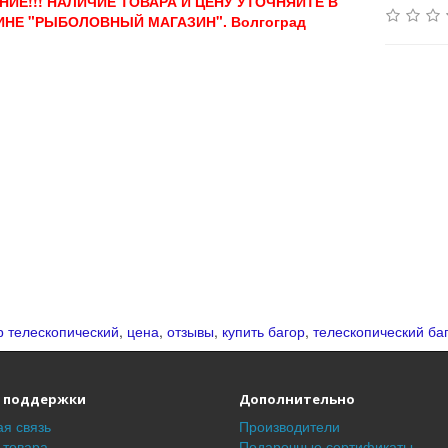
ИЕ!!! НАЛИЧИЕ ТОВАРА И ЦЕНУ УТОЧНЯЙТЕ В
ИНЕ "РЫБОЛОВНЫЙ МАГАЗИН". Волгоград
р телескопический
,
цена
,
отзывы
,
купить багор
,
телескопический ба
 поддержки
Дополнительно
я связь
Производители
 товара
Подарочные сертификаты