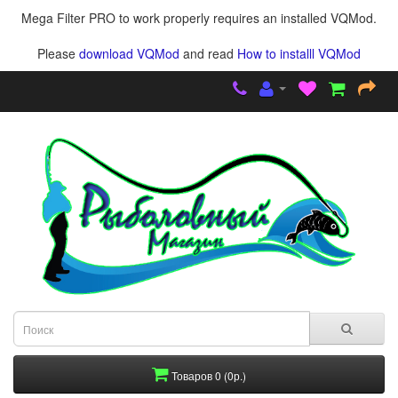
Mega Filter PRO to work properly requires an installed VQMod.
Please
download VQMod
and read
How to installl VQMod
Товаров 0 (0р.)