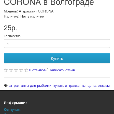
CORONA в Волгограде
Модель: Аттрактант CORONA
Наличие: Нет в наличии
25р.
Количество
Купить
0 отзывов
/
Написать отзыв
аттрактанты для рыбалки
,
купить аттрактанты
,
цена
,
отзывы
Информация
Как купить